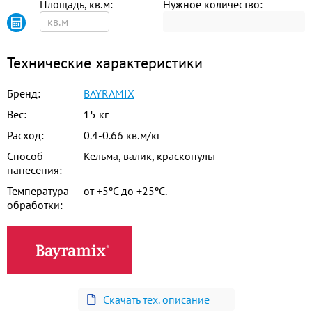
Площадь, кв.м:
Нужное количество:
072
073
074
Технические характеристики
075
076
077
Бренд:
BAYRAMIX
Вес:
15 кг
078
079
080
Расход:
0.4-0.66 кв.м/кг
Способ
Кельма, валик, краскопульт
081
082
083
нанесения:
Температура
от +5ºС до +25ºС.
обработки:
084
085
086
087
088
089
Скачать тех. описание
090
091
092