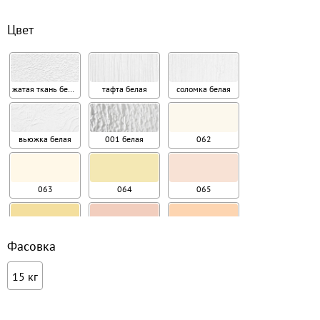
Цвет
жатая ткань белая
тафта белая
соломка белая
вьюжка белая
001 белая
062
063
064
065
066
067
068
Фасовка
15 кг
069
070
071