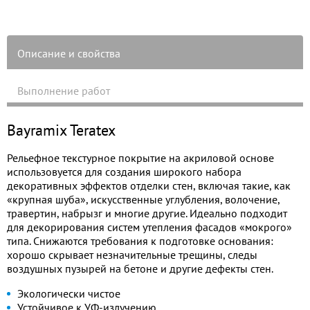
093
094
095
Описание и свойства
Выполнение работ
096
097
Bayramix Teratex
Рельефное текстурное покрытие на акриловой основе
использовуется для создания широкого набора
декоративных эффектов отделки стен, включая такие, как
«крупная шуба», искусственные углубления, волочение,
травертин, набрызг и многие другие. Идеально подходит
для декорирования систем утепления фасадов «мокрого»
типа. Снижаются требования к подготовке основания:
хорошо скрывает незначительные трещины, следы
воздушных пузырей на бетоне и другие дефекты стен.
Экологически чистое
Устойчивое к УФ-излучению