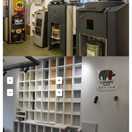
ХИТ
Декоративная штукатурка Церезит CT 174
камешковая силикатно-силиконовая
Эмаль быстросохнущая по ржавчине LINNIMAX
4299 руб
4 770 руб
Количество
от 1 330 руб
Купить
Количество
Купить
АКЦИЯ
ХИТ