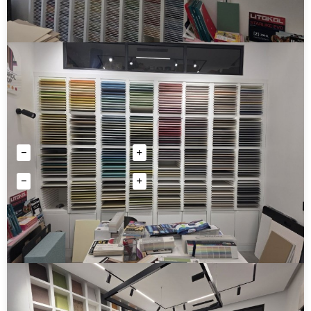
Декоративная штукатурка Ceresit Dekor Plus для
фасадов
Эмаль по ржавчине 3 в 1 LINNIMAX
1200 руб
1 068 руб
Количество
от 1 630 руб
Купить
Количество
Купить
6 цветов
ХИТ