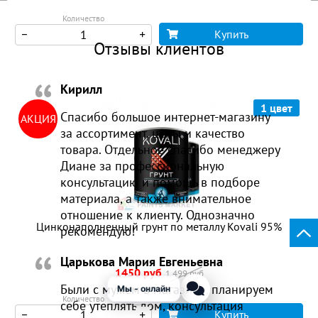
Количество
Купить
Отзывы клиентов
Кирилл
1 цвет
Спасибо большое интернет-магазину
АКЦИЯ
за ассортимент, цены и качество
товара. Отдельное спасибо менеджеру
Диане за профессиональную
консультацию и помощь в подборе
материала, а также внимательное
отношение к клиенту. Однозначно
Цинконаполненный грунт по металлу Kovali 95%
рекомендую!
Царькова Мария Евгеньевна
1450 руб
1 499 руб
Были с мужем в магазине, планируем
Количество
себе утеплять дом, консультация
Купить