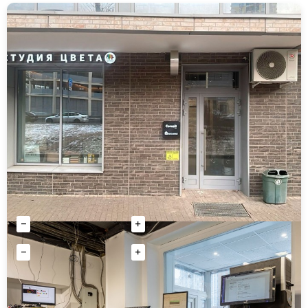
АКЦИЯ
2 цвета
ХИТ
Декоративная штукатурка Церезит CT 175 короед
силикатно-силиконовая
Грунт-эмаль Kovali 3 в 1 прямо на ржавчину база
полуглянец
4538 руб
4 770 руб
Количество
от 980 руб
Купить
Количество
Купить
АКЦИЯ