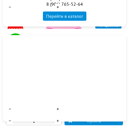
Количество
8 (906) 765-52-64
Купить
Перейти в каталог
48 цветов
АКЦИЯ
ХИТ
Декоративная штукатурка Церезит CT 77 мозаичная
акриловая
Аква Эмаль для радиаторов LINNIMAX
13500 руб
14 060 руб
Количество
от 1 630 руб
Купить
Количество
Купить