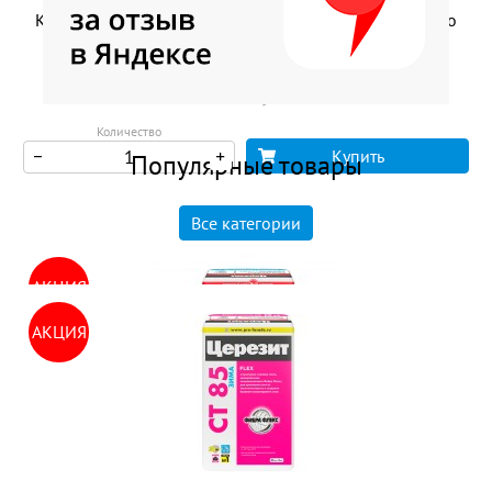
Клей Церезит СМ 117 Elast для клинкера и фасадного
камня
1800 руб
1 690 руб
Количество
Купить
Популярные товары
Все категории
АКЦИЯ
АКЦИЯ
Клей для плитки Церезит СМ 11 Plus для внутренних
и наружных работ