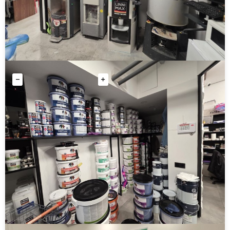
Краска фасадная Linnimax Silikon Fassade —
надёжная защита и безупречный вид вашего дома
от 6 780 руб
8480 руб
8 570 руб
Количество
Купить
ХИТ
Краска водно-дисперсионная Linnimax Litex 7 —
идеальный выбор для внутренних работ