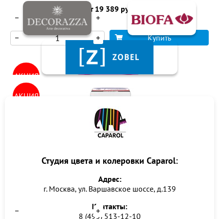
Количество
от 19 389 руб
Купить
Количество
Купить
АКЦИЯ
АКЦИЯ
Силиконовая декоративная штукатурка Церезит CT 75
Студия цвета и колеровки Caparol:
короед
Самовыравнивающаяся смесь Церезит CN 68 Nivelir
Адрес:
6700 руб
7 900 руб
г. Москва, ул. Варшавское шоссе, д.139
Количество
1150 руб
1 265 руб
Контакты:
Купить
8 (495) 513-12-10