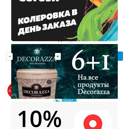
Церезит CМ 14 Extra - Универсальный клей
армированный микроволокнами Fibre Force
1050 руб
1 050 руб
Количество
Купить
АКЦИЯ