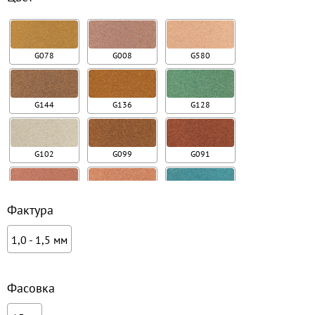
G078
G008
G580
G144
G136
G128
G102
G099
G091
G084
G082
G081
Фактура
1,0 - 1,5 мм
Фасовка