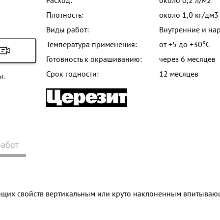
Расход:
около 0,2 л/м2
Плотность:
около 1,0 кг/дм3
Виды работ:
Внутренние и на
Температура применения:
от +5 до +30°С
Готовность к окрашиванию:
через 6 месяцев
Срок годности:
12 месяцев
ы.
работ
щих свойств вертикальным или круто наклоненным впитывающи