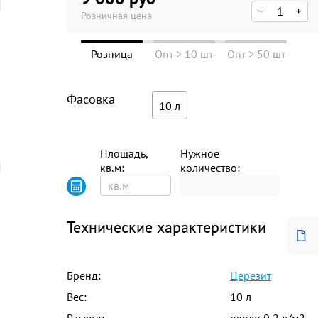
Розничная цена
Розница
Опт > 10 шт
Опт > 50 шт
Фасовка
10 л
Площадь,
Нужное
кв.м:
количество:
Технические характеристики
Бренд:
Церезит
Вес:
10 л