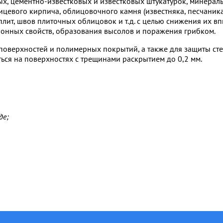
ых, цементно-известковых и известковых штукатурок, минерал
ицевого кирпича, облицовочного камня (известняка, песчаника
лит, швов плиточных облицовок и т.д. с целью снижения их в
онных свойств, образования высолов и поражения грибком.
поверхностей и полимерных покрытий, а также для защиты ст
ься на поверхностях с трещинами раскрытием до 0,2 мм.
де;