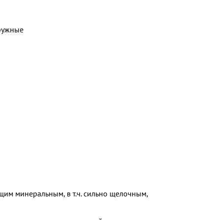
ружные
м минеральным, в т.ч. сильно щелочным,