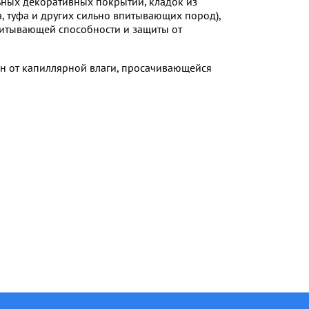
ьных декоративных покрытий, кладок из
, туфа и других сильно впитывающих пород),
питывающей способности и защиты от
ен от капиллярной влаги, просачивающейся