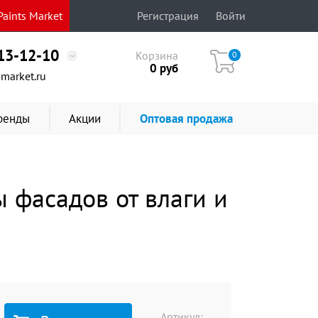
aints Market
Регистрация
Войти
513-12-10
Корзина
0
0
руб
market.ru
ренды
Акции
Оптовая продажа
 фасадов от влаги и
Артикул: