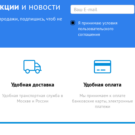
акции
и новости
продажи, подпишись, чтоб не
Я принимаю условия
пользовательского
соглашения
Удобная доставка
Удобная оплата
Удобная транспортная служба в
Мы принимаем к оплате
Москве и России
банковские карты, электронные
платежи