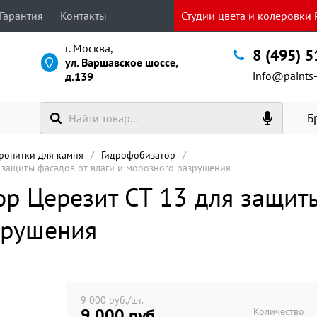
Гарантия
Контакты
Студии цвета и колеровки P
г. Москва,
8 (495) 
ул. Варшавское шоссе,
info@paints-
д.139
Б
пропитки для камня
Гидрофобизатор
 защиты фасадов от влаги и морозного разрушения
р Церезит CT 13 для защиты
зрушения
9 000 руб./шт.
9 000 руб
Количество