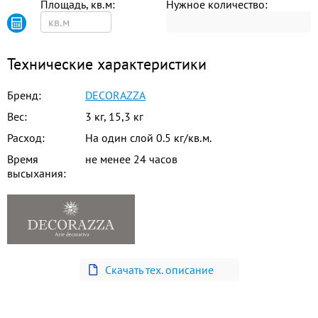
Площадь, кв.м:
Нужное количество:
MC 10-16
MC 10-17
MC 10-18
Технические характеристики
MC 10-19
MC 10-20
MC 10-21
Бренд:
DECORAZZA
Вес:
3 кг, 15,3 кг
MC 10-22
MC 10-24
MC 10-25
Расход:
На один слой 0.5 кг/кв.м.
Время
не менее 24 часов
MC 10-26
MC 10-27
MC 10-28
высыхания:
MC 10-29
MC 10-30
MC 10-32
MC 10-33
Скачать тех. описание