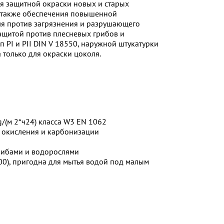
я защитной окраски новых и старых
а также обеспечения повышенной
ля против загрязнения и разрушающего
защитой против плесневых грибов и
 РI и PII DIN V 18550, наружной штукатурки
 только для окраски цоколя.
/(м 2*ч24) класса W3 EN 1062
т окисления и карбонизации
рибами и водорослями
00), пригодна для мытья водой под малым