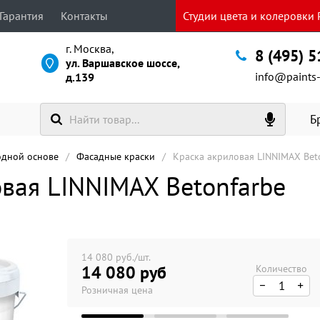
Гарантия
Контакты
Студии цвета и колеровки P
г. Москва,
8 (495) 
ул. Варшавское шоссе,
info@paints-
д.139
Б
одной основе
Фасадные краски
Краска акриловая LINNIMAX Bet
вая LINNIMAX Betonfarbe
14 080 руб./шт.
14 080 руб
Количество
Розничная цена