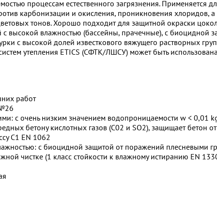
мостью процессам естественного загрязнения. Применяется дл
ротив карбонизации и окисления, проникновения хлоридов, 
цветовых тонов. Хорошо подходит для защитной окраски цоко
 с высокой влажностью (бассейны, прачечные), с биоцидной 
урки с высокой долей известкового вяжущего растворных групп
систем утепления ETICS (СФТК/ЛШСУ) может быть использована
нних работ
 №26
ми: с очень низким значением водопроницаемости w < 0,01 kg
едных бетону кислотных газов (С02 и SO2), защищает бетон о
ассу С1 EN 1062
лажностью: с биоцидной защитой от поражений плесневыми г
ажной чистке (1 класс стойкости к влажному истиранию EN 133
ая