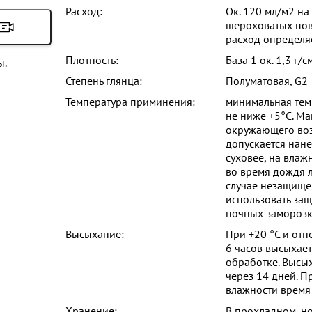
Расход:
Ок. 120 мл/м2 на
шероховатых пов
расход определя
Плотность:
База 1 ок. 1,3 г/с
ы.
Степень глянца:
Полуматовая, G2
Температура приминения:
минимальная тем
не ниже +5°C. М
окружающего воз
допускается нане
суховее, на влаж
во время дождя л
случае незащище
использовать защ
ночных заморозк
Высыхание:
При +20 °C и отн
6 часов высыхает
обработке. Высы
через 14 дней. П
влажности время
Хранение:
В прохладном, н