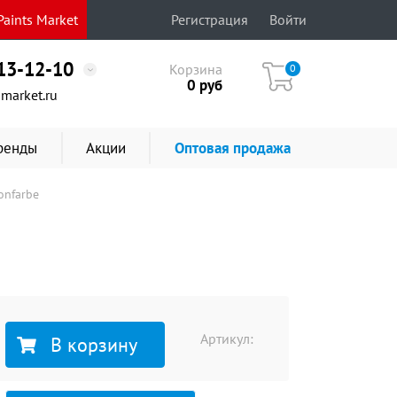
aints Market
Регистрация
Войти
513-12-10
Корзина
0
0
руб
market.ru
ренды
Акции
Оптовая продажа
onfarbe
Артикул:
В корзину