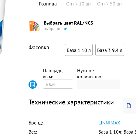
Розница
Опт > 10 шт
Опт > 50 шт
Выбрать цвет RAL/NCS
выбрано:
нет
Фасовка
База 1 10 л
База 3 9,4 л
Площадь,
Нужное
кв.м:
количество:
Технические характеристики
Бренд:
LINNIMAX
Вес:
База 1 10л; База 