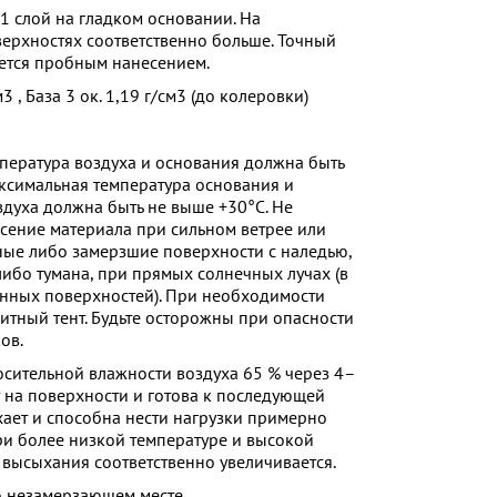
 1 слой на гладком основании. На
ерхностях соответственно больше. Точный
ется пробным нанесением.
м3 , База 3 ок. 1,19 г/см3 (до колеровки)
пература воздуха и основания должна быть
аксимальная температура основания и
духа должна быть не выше +30°C. Не
сение материала при сильном ветрее или
ные либо замерзшие поверхности с наледью,
ибо тумана, при прямых солнечных лучах (в
нных поверхностей). При необходимости
итный тент. Будьте осторожны при опасности
ов.
осительной влажности воздуха 65 % через 4–
 на поверхности и готова к последующей
хает и способна нести нагрузки примерно
ри более низкой температуре и высокой
 высыхания соответственно увеличивается.
о незамерзающем месте