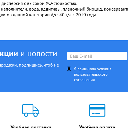
 дисперсия с высокой УФ-стойкостью.
наполнители, вода, аддитивы, пленочный биоцид, консервант
уктов данной категории A/с: 40 г/л с 2010 года
акции
и новости
продажи, подпишись, чтоб не
Я принимаю условия
пользовательского
соглашения
Удобная доставка
Удобная оплата