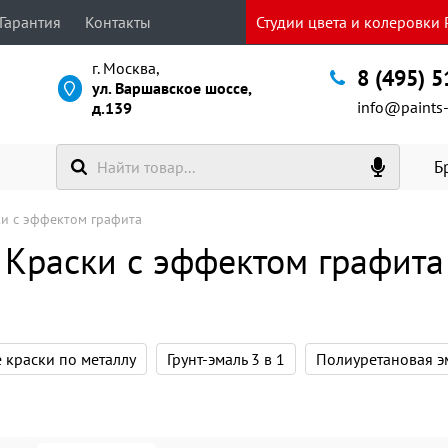
Гарантия
Контакты
Студии цвета и колеровки P
г. Москва,
8 (495) 
ул. Варшавское шоссе,
info@paints-
д.139
Б
и с эффектом графита
Краски с эффектом графита
 краски по металлу
Грунт-эмаль 3 в 1
Полиуретановая э