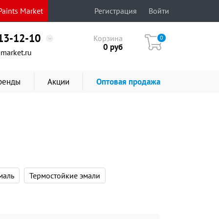
aints Market
Регистрация
Войти
513-12-10
Корзина
0
0
руб
market.ru
ренды
Акции
Оптовая продажа
маль
Термостойкие эмали