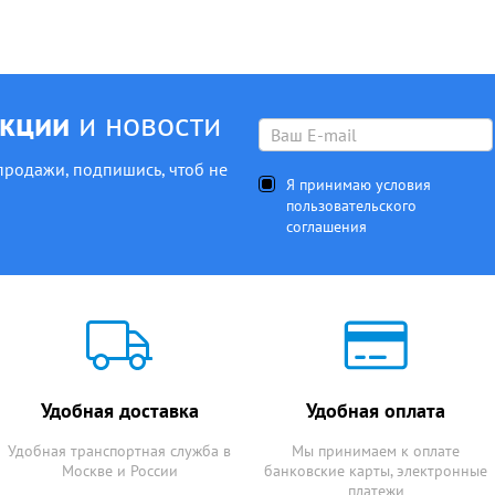
акции
и новости
продажи, подпишись, чтоб не
Я принимаю условия
пользовательского
соглашения
Удобная доставка
Удобная оплата
Удобная транспортная служба в
Мы принимаем к оплате
Москве и России
банковские карты, электронные
платежи