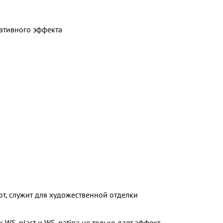
ративного эффекта
т, служит для художественной отделки
 WS-plast и WS-patina не только дает эффект