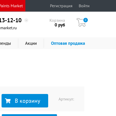
aints Market
Регистрация
Войти
513-12-10
Корзина
0
0
руб
market.ru
ренды
Акции
Оптовая продажа
Артикул:
В корзину