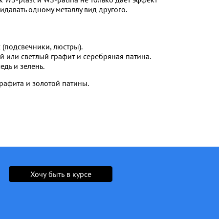
идавать одному металлу вид другого.
 (подсвечники, люстры).
й или светлый графит и серебряная патина.
дь и зелень.
графита и золотой патины.
Хочу быть в курсе