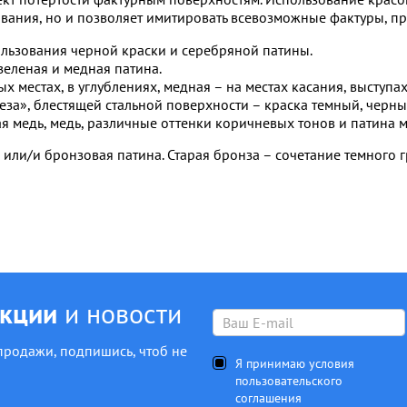
вания, но и позволяет имитировать всевозможные фактуры, пр
ользования черной краски и серебряной патины.
зеленая и медная патина.
х местах, в углублениях, медная – на местах касания, выступах
еза», блестящей стальной поверхности – краска темный, черны
я медь, медь, различные оттенки коричневых тонов и патина ме
я или/и бронзовая патина. Старая бронза – сочетание темного 
акции
и новости
продажи, подпишись, чтоб не
Я принимаю условия
пользовательского
соглашения