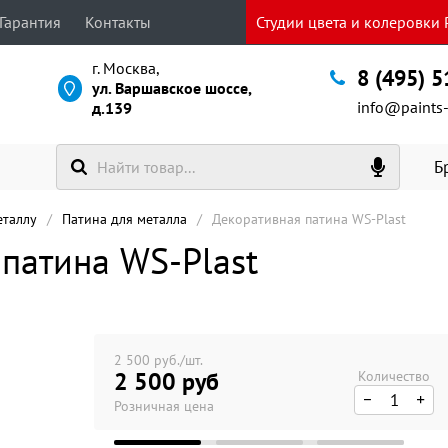
Гарантия
Контакты
Студии цвета и колеровки P
г. Москва,
8 (495) 
ул. Варшавское шоссе,
info@paints-
д.139
Б
еталлу
Патина для металла
Декоративная патина WS-Plast
патина WS-Plast
2 500 руб./шт.
2 500 руб
Количество
Розничная цена