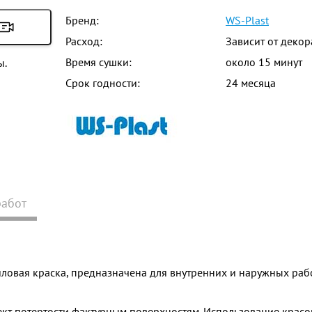
Бренд:
WS-Plast
Расход:
Зависит от деко
Время сушки:
около 15 минут
ы.
Срок годности:
24 месяца
работ
овая краска, предназначена для внутренних и наружных рабо
ект потертости фактурным поверхностям. Использование красок