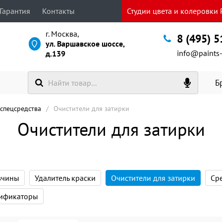
Гарантия
Контакты
Студии цвета и колеровки P
г. Москва,
8 (495) 
ул. Варшавское шоссе,
info@paints-
д.139
Б
 спецсредства
Очистители для затирки
Очистители для затирки
вчины
Удалитель краски
Очистители для затирки
Сре
ификаторы