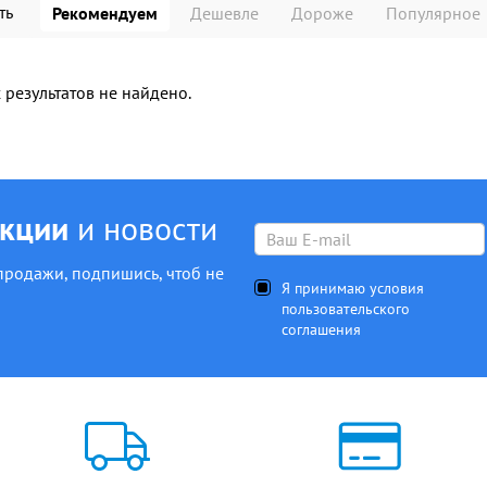
ть
Рекомендуем
Дешевле
Дороже
Популярное
результатов не найдено.
акции
и новости
продажи, подпишись, чтоб не
Я принимаю условия
пользовательского
соглашения