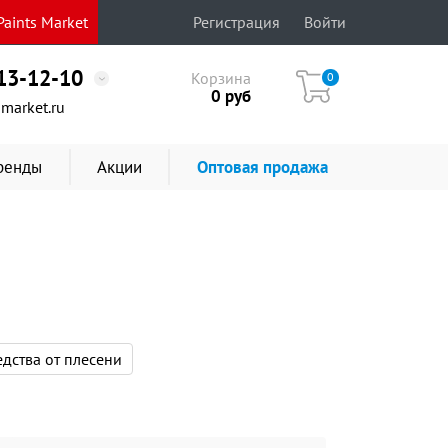
aints Market
Регистрация
Войти
513-12-10
Корзина
0
0
руб
market.ru
ренды
Акции
Оптовая продажа
дства от плесени