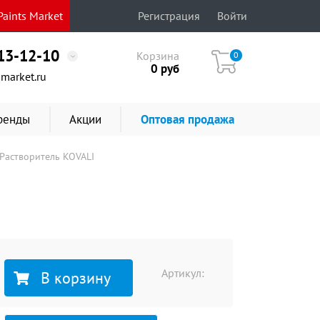
aints Market
Регистрация
Войти
513-12-10
Корзина
0
0
руб
market.ru
ренды
Акции
Оптовая продажа
Растворитель KOVALI
Артикул:
В корзину