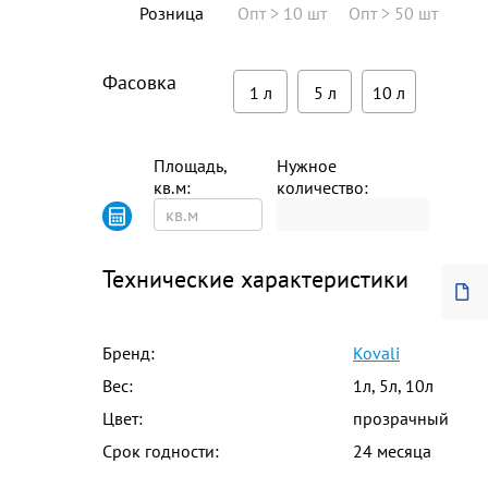
Розница
Опт > 10 шт
Опт > 50 шт
Фасовка
1 л
5 л
10 л
Площадь,
Нужное
кв.м:
количество:
Технические характеристики
Бренд:
Kovali
Вес:
1л, 5л, 10л
Цвет:
прозрачный
Срок годности:
24 месяца