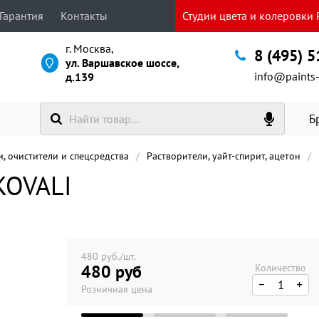
Гарантия
Контакты
Студии цвета и колеровки P
г. Москва,
8 (495) 
ул. Варшавское шоссе,
info@paints-
д.139
Б
, очистители и спецсредства
Растворители, уайт-спирит, ацетон
KOVALI
480 руб./шт.
480 руб
Количество
Розничная цена