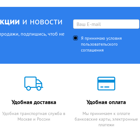
акции
и новости
продажи, подпишись, чтоб не
Я принимаю условия
пользовательского
соглашения
Удобная доставка
Удобная оплата
Удобная транспортная служба в
Мы принимаем к оплате
Москве и России
банковские карты, электронные
платежи