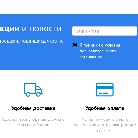
акции
и новости
продажи, подпишись, чтоб не
Я принимаю условия
пользовательского
соглашения
Удобная доставка
Удобная оплата
Удобная транспортная служба в
Мы принимаем к оплате
Москве и России
банковские карты, электронные
платежи