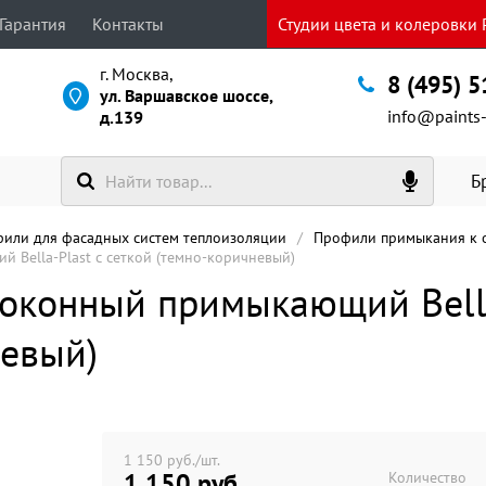
Гарантия
Контакты
Студии цвета и колеровки P
г. Москва,
8 (495) 
ул. Варшавское шоссе,
info@paints-
д.139
Б
фили для фасадных систем теплоизоляции
Профили примыкания к 
Bella-Plast с сеткой (темно-коричневый)
оконный примыкающий Bella-
невый)
1 150 руб./шт.
1 150 руб
Количество