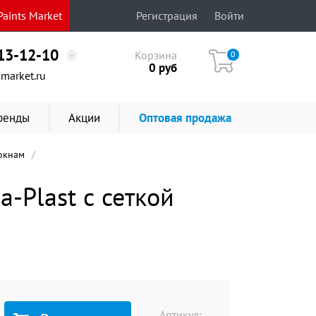
aints Market
Регистрация
Войти
513-12-10
Корзина
0
0
руб
market.ru
ренды
Акции
Оптовая продажа
окнам
Plast с сеткой
Артикул: