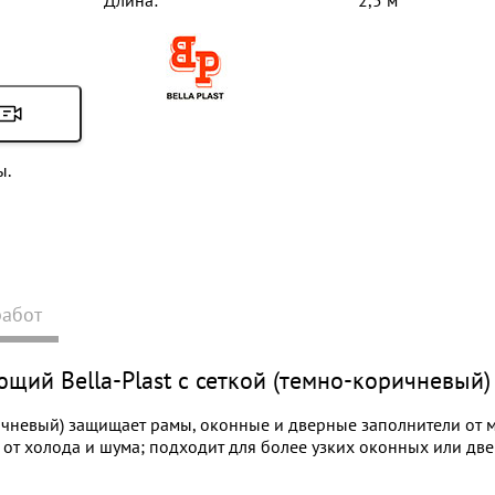
Длина:
2,5 м
ы.
работ
й Bella-Plast с сеткой (темно-коричневый)
ичневый) защищает рамы, оконные и дверные заполнители от 
от холода и шума; подходит для более узких оконных или д