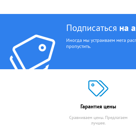
Подписаться
на 
Иногда мы устраиваем мега рас
пропустить.
Гарантия цены
Сравниваем цены. Предлагаем
лучшее.