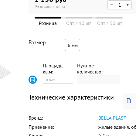
Розничная цена
Розница
Опт > 10 шт
Опт > 50 шт
Размер
6 мм
Площадь,
Нужное
кв.м:
количество:
Технические характеристики
Бренд:
BELLA-PLAST
Приенение:
жилые здания, о