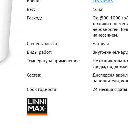
Бренд:
LINNIMAX
Вес:
16 кг
Расход:
Ок. (500-1000 гр
техники нанесен
неровностей. То
нанесением.
Степень блеска:
матовая
Виды работ:
Внутренние/нар
Температура применения:
Не использовать
среды, подложки
Состав:
Дисперсия акрил
наполнители, вод
Срок годности:
24 месяца с даты