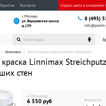
Гарантия
Контакты
Студии цвета и колеровки P
г. Москва,
8 (495) 
ул. Варшавское шоссе,
info@paints-
д.139
Б
Шпаклевки
Толстослойная краска Linnimax Streichputz
 краска Linnimax Streichput
аших стен
6 550 руб./шт.
6 550 руб
Количество