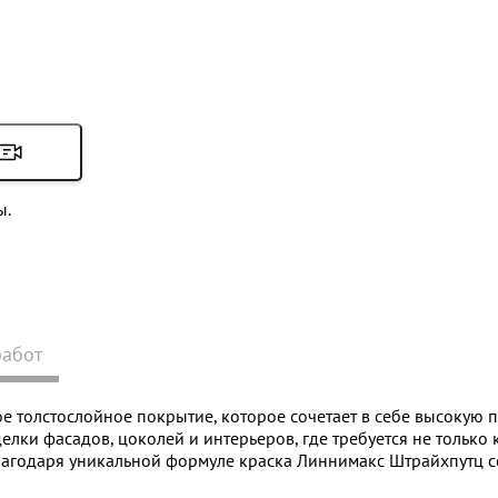
ы.
работ
ое толстослойное покрытие, которое сочетает в себе высокую п
лки фасадов, цоколей и интерьеров, где требуется не только к
агодаря уникальной формуле краска Линнимакс Штрайхпутц со