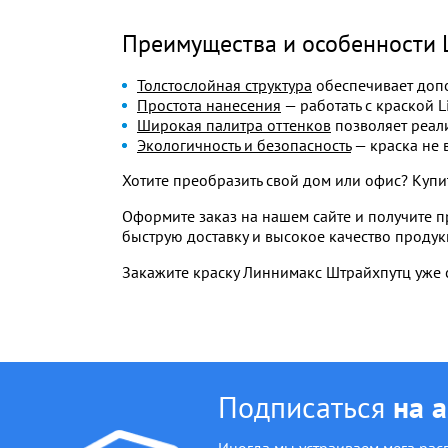
Преимущества и особенности Li
Толстослойная структура
обеспечивает допо
Простота нанесения
— работать с краской L
Широкая палитра оттенков
позволяет реал
Экологичность и безопасность
— краска не 
Хотите преобразить свой дом или офис? Купит
Оформите заказ на нашем сайте и получите 
быструю доставку и высокое качество продук
Закажите краску Линнимакс Штрайхпутц уже с
Подписаться
на 
Иногда мы устраиваем мега рас