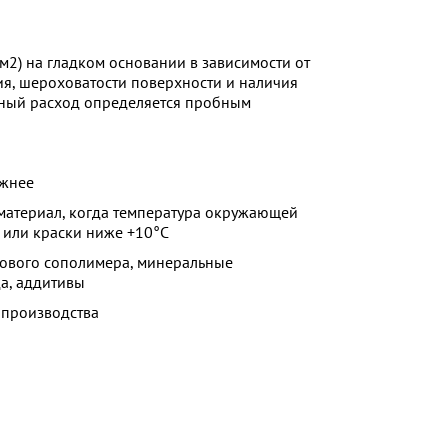
/м2) на гладком основании в зависимости от
ия, шероховатости поверхности и наличия
чный расход определяется пробным
ужнее
 материал, когда температура окружающей
 или краски ниже +10°C
ового сополимера, минеральные
а, аддитивы
 производства