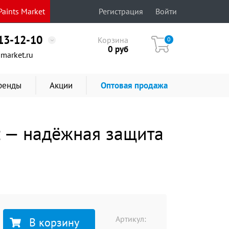
aints Market
Регистрация
Войти
513-12-10
Корзина
0
0
руб
market.ru
ренды
Акции
Оптовая продажа
z — надёжная защита
Артикул:
В корзину