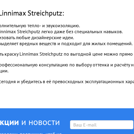
nnimax Streichputz:
лнительную тепло- и звукоизоляцию.
innimax Streichputz легко даже без специальных навыков.
изовать любые дизайнерские идеи.
выделяет вредных веществ и подходит для жилых помещений.
ь краску Linnimax Streichputz по выгодной цене можно прямо 
профессиональную консультацию по выбору оттенка и расчёту 
ции.
егодня и убедитесь в её превосходных эксплуатационных хар
акции
и новости
продажи, подпишись, чтоб не