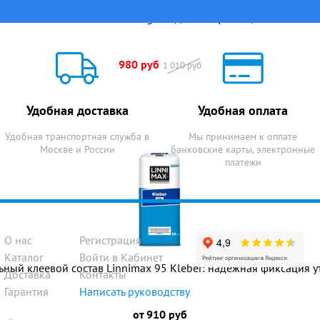
96 Master Kleber und Armierung - Надежная фиксация вашей те
980 руб
1 010 руб
Удобная доставка
Удобная оплата
Удобная транспортная служба в
Мы принимаем к оплате
Москве и России
банковские карты, электронные
платежи
О нас
Регистрация
Каталог
Войти в Кабинет
ный клеевой состав Linnimax 95 Kleber: надежная фиксация у
Доставка
Контакты
Гарантия
Написать руководству
от 910 руб