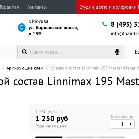
Гарантия
Контакты
Студии цвета и колеровки P
г. Москва,
8 (495) 
ул. Варшавское шоссе,
info@paints-
д.139
Б
Армирующие клеи
Клеевой состав Linnimax 195 Master Kleber 
й состав Linnimax 195 Maste
1 250 руб./шт.
1 250 руб
Количество
Розничная цена