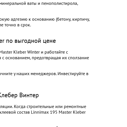
 минеральной ваты и пенополистирола,
ую адгезию к основанию (бетону, кирпичу,
е точно в срок.
ter по выгодной цене
ster Kleber Winter и работайте с
ля с основанием, предотвращая их сползание
точните у наших менеджеров. Инвестируйте в
Клебер Винтер
ляции. Когда строительные или ремонтные
леевой состав Linnimax 195 Master Kleber