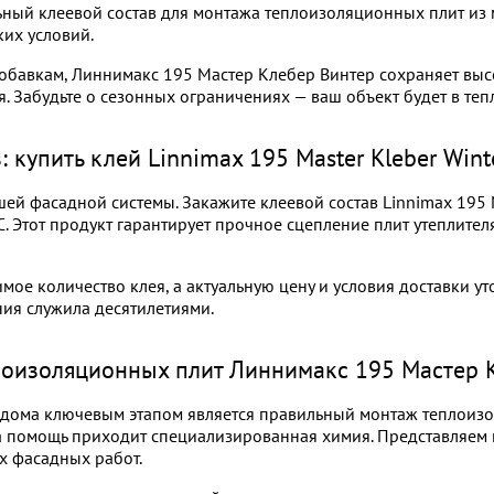
ьный клеевой состав для монтажа теплоизоляционных плит из
их условий.
авкам, Линнимакс 195 Мастер Клебер Винтер сохраняет высок
я. Забудьте о сезонных ограничениях — ваш объект будет в тепл
 купить клей Linnimax 195 Master Kleber Win
ей фасадной системы. Закажите клеевой состав Linnimax 195 Ma
C. Этот продукт гарантирует прочное сцепление плит утеплите
имое количество клея, а актуальную цену и условия доставки у
ния служила десятилетиями.
лоизоляционных плит Линнимакс 195 Мастер 
 дома ключевым этапом является правильный монтаж теплоизо
 помощь приходит специализированная химия. Представляем к
х фасадных работ.