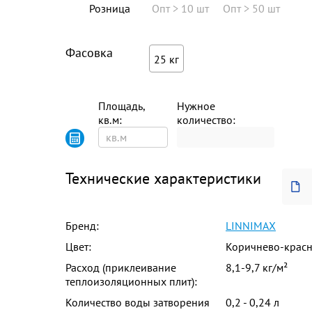
Розница
Опт > 10 шт
Опт > 50 шт
Фасовка
25 кг
Площадь,
Нужное
кв.м:
количество:
Технические характеристики
Бренд:
LINNIMAX
Цвет:
Коричнево-крас
Расход (приклеивание
8,1-9,7 кг/м²
теплоизоляционных плит):
Количество воды затворения
0,2 - 0,24 л