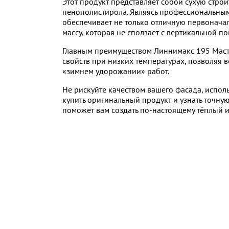
Этот продукт представляет собой сухую стро
пенополистирола. Являясь профессиональным
обеспечивает не только отличную первоначал
массу, которая не сползает с вертикальной п
Главным преимуществом Линнимакс 195 Мастер
свойств при низких температурах, позволяя в
«зимнем удорожании» работ.
Не рискуйте качеством вашего фасада, испол
купить оригинальный продукт и узнать точну
поможет вам создать по-настоящему тёплый 