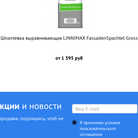
Шпатлёвка выравнивающая LINNIMAX FassadenSpachtel Gross
от 1 395 руб
акции
и новости
продажи, подпишись, чтоб не
Я принимаю условия
пользовательского
соглашения