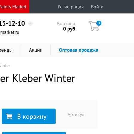
aints Market
Регистрация
Войти
513-12-10
Корзина
0
0
руб
market.ru
ренды
Акции
Оптовая продажа
Winter
r Kleber Winter
Артикул:
В корзину